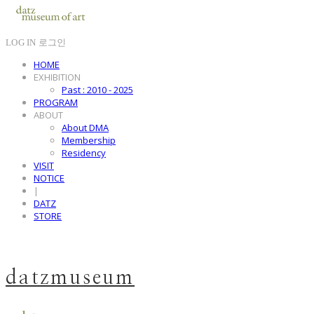
LOG IN
로그인
HOME
EXHIBITION
Past : 2010 - 2025
PROGRAM
ABOUT
About DMA
Membership
Residency
VISIT
NOTICE
|
DATZ
STORE
datzmuseum