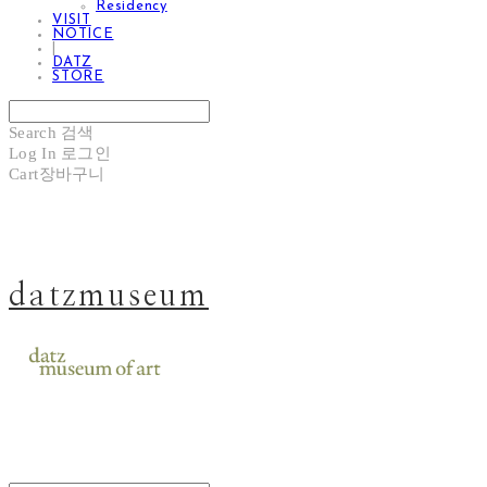
Residency
VISIT
NOTICE
|
DATZ
STORE
Search
검색
Log In
로그인
Cart
장바구니
datzmuseum