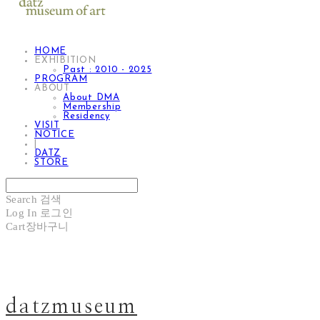
HOME
EXHIBITION
Past : 2010 - 2025
PROGRAM
ABOUT
About DMA
Membership
Residency
VISIT
NOTICE
|
DATZ
STORE
Search
검색
Log In
로그인
Cart
장바구니
datzmuseum