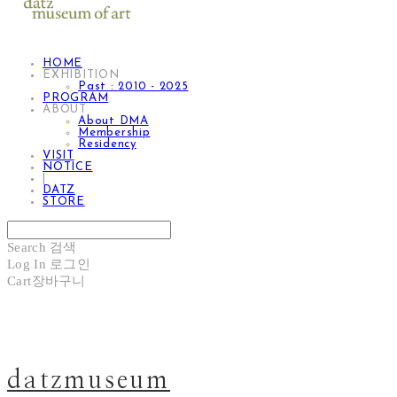
HOME
EXHIBITION
Past : 2010 - 2025
PROGRAM
ABOUT
About DMA
Membership
Residency
VISIT
NOTICE
|
DATZ
STORE
Search
검색
Log In
로그인
Cart
장바구니
datzmuseum