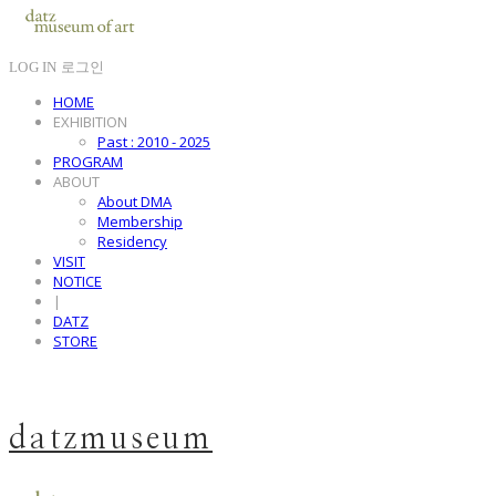
LOG IN
로그인
HOME
EXHIBITION
Past : 2010 - 2025
PROGRAM
ABOUT
About DMA
Membership
Residency
VISIT
NOTICE
|
DATZ
STORE
datzmuseum