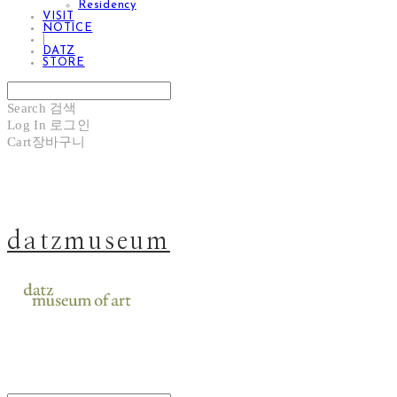
Residency
VISIT
NOTICE
|
DATZ
STORE
Search
검색
Log In
로그인
Cart
장바구니
datzmuseum