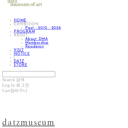
HOME
EXHIBITION
Past : 2010 - 2026
PROGRAM
ABOUT
About DMA
Membership
Residency
VISIT
NOTICE
|
DATZ
STORE
Search
검색
Log In
로그인
Cart
장바구니
datzmuseum