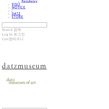
Residency
VISIT
NOTICE
|
DATZ
STORE
Search
검색
Log In
로그인
Cart
장바구니
datzmuseum