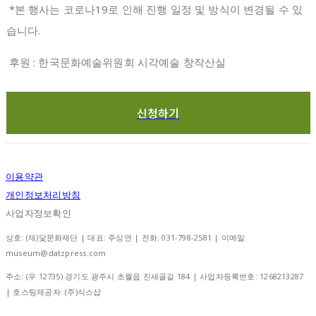
*본 행사는 코로나19로 인해 진행 일정 및 방식이 변경될 수 있
습니다.
후원 : 한국문화예술위원회 시각예술 창작산실
신청하기
이용약관
개인정보처리방침
사업자정보확인
상호: (재)닻문화재단 | 대표: 주상연 | 전화: 031-798-2581 | 이메일:
museum@datzpress.com
주소: (우 12735) 경기도 광주시 초월읍 진새골길 184 | 사업자등록번호:
1268213287
| 호스팅제공자: (주)식스샵