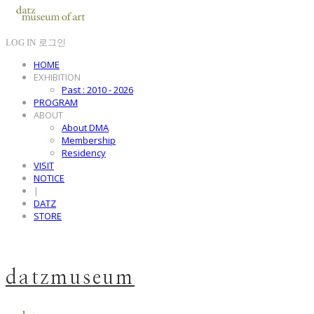
LOG IN
로그인
HOME
EXHIBITION
Past : 2010 - 2026
PROGRAM
ABOUT
About DMA
Membership
Residency
VISIT
NOTICE
|
DATZ
STORE
datzmuseum