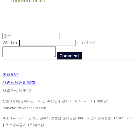
Writer
Content
Comment
이용약관
개인정보처리방침
사업자정보확인
상호: (재)닻문화재단 | 대표: 주상연 | 전화: 031-798-2581 | 이메일:
museum@datzpress.com
주소: (우 12735) 경기도 광주시 초월읍 진새골길 184 | 사업자등록번호:
1268213287
| 호스팅제공자: (주)식스샵