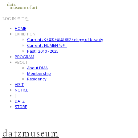
LOG IN
로그인
HOME
EXHIBITION
Current : 아름다움의 애가 elegy of beauty
Current : NUMEN 뉴먼
Past : 2010 - 2025
PROGRAM
ABOUT
About DMA
Membership
Residency
VISIT
NOTICE
|
DATZ
STORE
datzmuseum