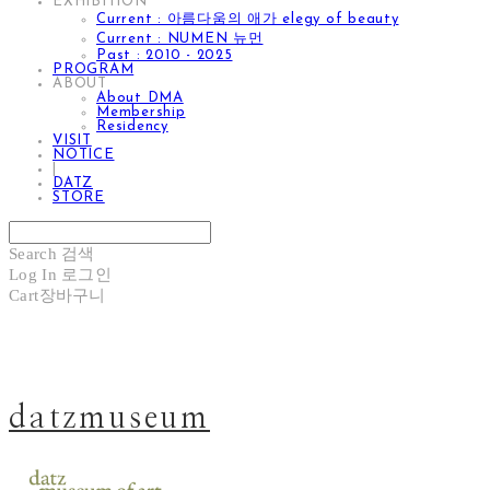
EXHIBITION
Current : 아름다움의 애가 elegy of beauty
Current : NUMEN 뉴먼
Past : 2010 - 2025
PROGRAM
ABOUT
About DMA
Membership
Residency
VISIT
NOTICE
|
DATZ
STORE
Search
검색
Log In
로그인
Cart
장바구니
datzmuseum