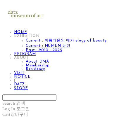
HOME
EXHIBITION
Current : 아름다움의 애가 elegy of beauty
Current : NUMEN 뉴먼
Past : 2010 - 2025
PROGRAM
ABOUT
About DMA
Membership
Residency
VISIT
NOTICE
|
DATZ
STORE
Search
검색
Log In
로그인
Cart
장바구니