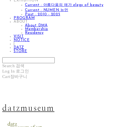
EXHIBITION
Current : 아름다움의 애가 elegy of beauty
Current : NUMEN 뉴먼
Past : 2010 - 2025
PROGRAM
ABOUT
About DMA
Membership
Residency
VISIT
NOTICE
|
DATZ
STORE
Search
검색
Log In
로그인
Cart
장바구니
datzmuseum