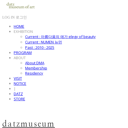
LOG IN
로그인
HOME
EXHIBITION
Current : 아름다움의 애가 elegy of beauty
Current : NUMEN 뉴먼
Past : 2010 - 2025
PROGRAM
ABOUT
About DMA
Membership
Residency
VISIT
NOTICE
|
DATZ
STORE
datzmuseum