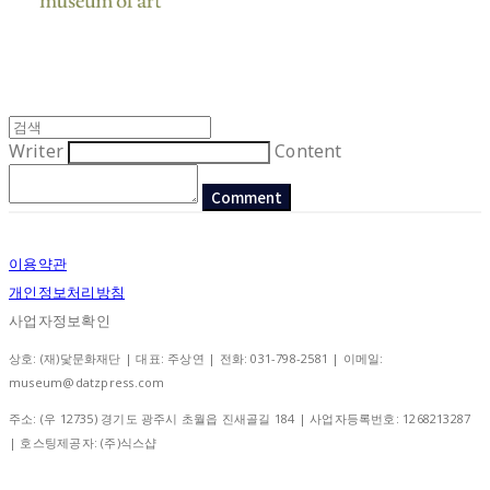
Writer
Content
Comment
이용약관
개인정보처리방침
사업자정보확인
상호: (재)닻문화재단 | 대표: 주상연 | 전화: 031-798-2581 | 이메일:
museum@datzpress.com
주소: (우 12735) 경기도 광주시 초월읍 진새골길 184 | 사업자등록번호:
1268213287
| 호스팅제공자: (주)식스샵