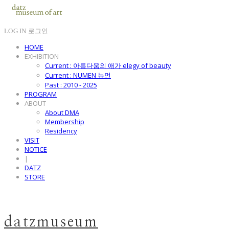
LOG IN
로그인
HOME
EXHIBITION
Current : 아름다움의 애가 elegy of beauty
Current : NUMEN 뉴먼
Past : 2010 - 2025
PROGRAM
ABOUT
About DMA
Membership
Residency
VISIT
NOTICE
|
DATZ
STORE
datzmuseum