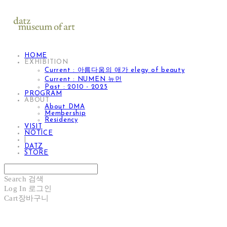
HOME
EXHIBITION
Current : 아름다움의 애가 elegy of beauty
Current : NUMEN 뉴먼
Past : 2010 - 2025
PROGRAM
ABOUT
About DMA
Membership
Residency
VISIT
NOTICE
|
DATZ
STORE
Search
검색
Log In
로그인
Cart
장바구니