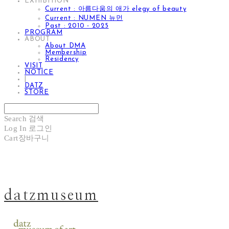
EXHIBITION
Current : 아름다움의 애가 elegy of beauty
Current : NUMEN 뉴먼
Past : 2010 - 2025
PROGRAM
ABOUT
About DMA
Membership
Residency
VISIT
NOTICE
|
DATZ
STORE
Search
검색
Log In
로그인
Cart
장바구니
datzmuseum