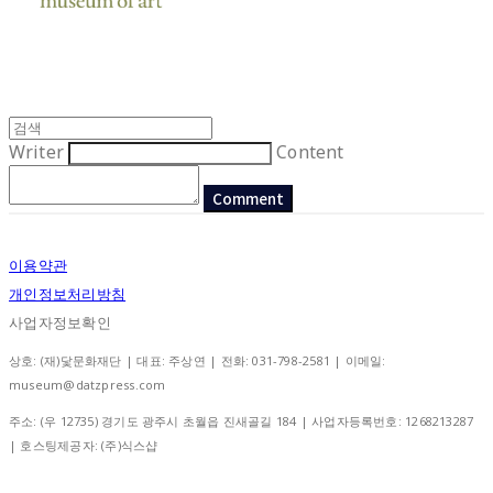
Writer
Content
Comment
이용약관
개인정보처리방침
사업자정보확인
상호: (재)닻문화재단 | 대표: 주상연 | 전화: 031-798-2581 | 이메일:
museum@datzpress.com
주소: (우 12735) 경기도 광주시 초월읍 진새골길 184 | 사업자등록번호:
1268213287
| 호스팅제공자: (주)식스샵